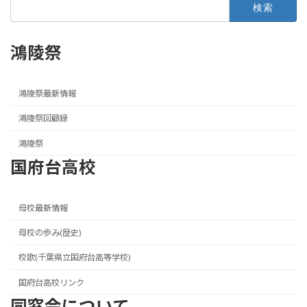
検
索:
鴻陵祭
鴻陵祭最新情報
鴻陵祭回顧録
鴻陵祭
国府台高校
母校最新情報
母校の歩み(歴史)
校歌(千葉県立国府台高等学校)
国府台高校リンク
同窓会について