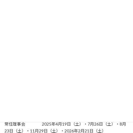
常任理事会
常任理事会は、会長、副会長、理事長、副理事長、常任理事、会
計および書記により構成されます。
近年は、年間5回から10回程度、土曜日の18時から市川公民館にて
実施しています。
会報発行
原則毎年1回、同窓会会報を発行しています。
同窓会会報はこちら
からもご覧いただけます。
鴻陵賞表彰
成績優秀者、課外活動等でとくに顕著な功績が認められる者など
に、鴻陵会賞、功労賞、皆勤賞を表彰。
鴻陵祭参加
近年は、鴻陵祭の際に同窓会も参加しています。
鴻陵祭について
はこちらもご覧ください。
2025年度
定例総会 2025年5月25日（日）
理事会 2025年5月10日（土）
常任理事会 2025年4月19日（土）・7月26日（土）・8月
23日（土）・11月29日（土）・2026年2月21日（土）