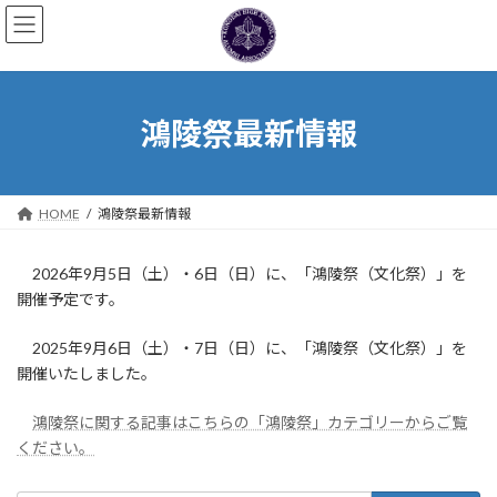
コ
ナ
ン
ビ
テ
ゲ
ン
ー
ツ
シ
へ
ョ
鴻陵祭最新情報
ス
ン
キ
に
ッ
移
プ
動
HOME
鴻陵祭最新情報
2026年9月5日（土）・6日（日）に、「鴻陵祭（文化祭）」を
開催予定です。
2025年9月6日（土）・7日（日）に、「鴻陵祭（文化祭）」を
開催いたしました。
鴻陵祭に関する記事はこちらの「鴻陵祭」カテゴリーからご覧
ください。